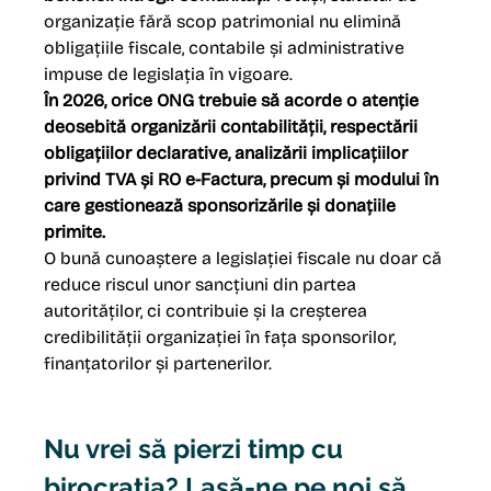
organizație fără scop patrimonial nu elimină 
obligațiile fiscale, contabile și administrative 
impuse de legislația în vigoare.
În 2026, orice ONG trebuie să acorde o atenție 
deosebită organizării contabilității, respectării 
obligațiilor declarative, analizării implicațiilor 
privind TVA și RO e-Factura, precum și modului în 
care gestionează sponsorizările și donațiile 
primite.
O bună cunoaștere a legislației fiscale nu doar că 
reduce riscul unor sancțiuni din partea 
autorităților, ci contribuie și la creșterea 
credibilității organizației în fața sponsorilor, 
finanțatorilor și partenerilor.
Nu vrei să pierzi timp cu 
birocrația
? Lasă-ne pe noi să 