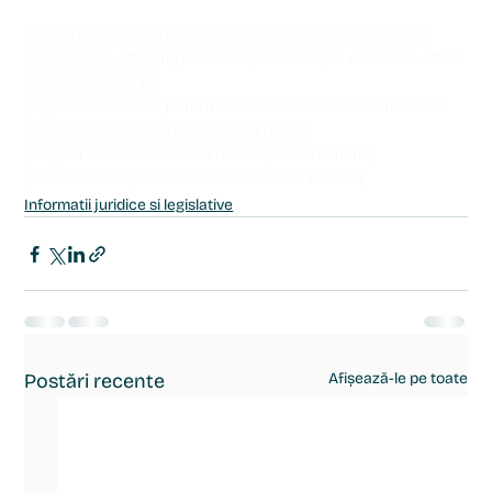
infiintare asociatie
infiintare fundatie
obligatii fiscale ONG
contabilitate ONG
impozit ONG
TVA ONG
RO e-Factura ONG
sponsorizare ONG
Registrul entitatilor pentru care se acorda deduceri fiscale
persoane juridice fara scop patrimonial
obligatii fiscale asociatii si fundatii
ONG Romania
fiscalitate ONG
contabilitate asociatii si fundatii
Informatii juridice si legislative
Postări recente
Afișează-le pe toate