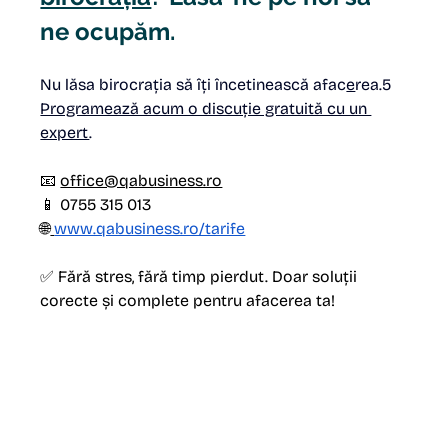
ne ocupăm.
Nu lăsa birocrația să îți încetinească afac
e
rea.5 
Programează acum o discuție gratuită cu un 
expert
.
📧 
office@qabusiness.ro
📱 0755 315 013
🌐
www.qabusiness.ro/tarife
✅ Fără stres, fără timp pierdut. Doar soluții 
corecte și complete pentru afacerea ta!