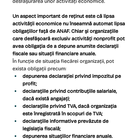
desfășurarea unor activități economice.
Un aspect important de reținut este că lipsa 
activității economice nu înseamnă automat lipsa 
obligațiilor față de ANAF.
Chiar și organizațiile 
care desfășoară exclusiv activități nonprofit pot 
avea obligația de a depune anumite declarații 
fiscale sau situații financiare anuale.
În funcție de situația fiecărei organizații, pot 
exista obligații precum:
depunerea declarației privind impozitul pe 
profit;
declarațiile privind contribuțiile salariale, 
dacă există angajați;
declarațiile privind TVA, dacă organizația 
este înregistrată în scopuri de TVA;
declarațiile informative prevăzute de 
legislația fiscală;
depunerea situațiilor financiare anuale.