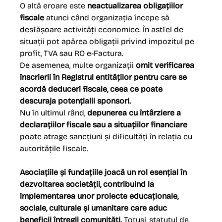
O altă eroare este 
neactualizarea obligațiilor 
fiscale
 atunci când organizația începe să 
desfășoare activități economice. În astfel de 
situații pot apărea obligații privind impozitul pe 
profit, TVA sau RO e-Factura.
De asemenea, multe organizații
 omit verificarea 
înscrierii în Registrul entităților pentru care se 
acordă deduceri fiscale, ceea ce poate 
descuraja potențialii sponsori.
Nu în ultimul rând, 
depunerea cu întârziere a 
declarațiilor fiscale sau a situațiilor financiare 
poate atrage sancțiuni și dificultăți în relația cu 
autoritățile fiscale.
Asociațiile și fundațiile joacă un rol esențial în 
dezvoltarea societății, contribuind la 
implementarea unor proiecte educaționale, 
sociale, culturale și umanitare care aduc 
beneficii întregii comunități. 
Totuși, statutul de 