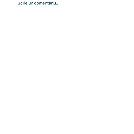
Scrie un comentariu...
Concediile medicale în 2026: ce s-a
schimbat pentru angajați, PFA-uri și
angajatori?