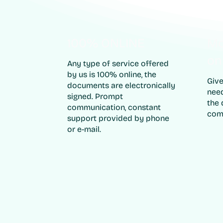
100% ONLINE
Mo
on
Any type of service offered
by us is 100% online, the
Give
documents are electronically
need
signed. Prompt
the 
communication, constant
com
support provided by phone
or e-mail.