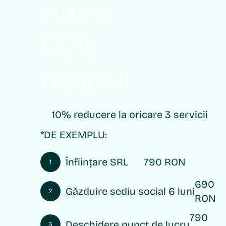
CLASSI
C SRL
790 RON
10% reducere la oricare 3 servicii
*DE EXEMPLU:
Înființare SRL
790 RON
1
690
Găzduire sediu social 6 luni
2
RON
790
Deschidere punct de lucru
3