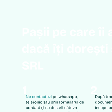
Pașii pe care îi
dacă îți dorești 
SRL
1
2
Ne contactezi
pe whatsapp,
După tra
telefonic sau prin formularul de
document
contact și ne descrii câteva
începe pr