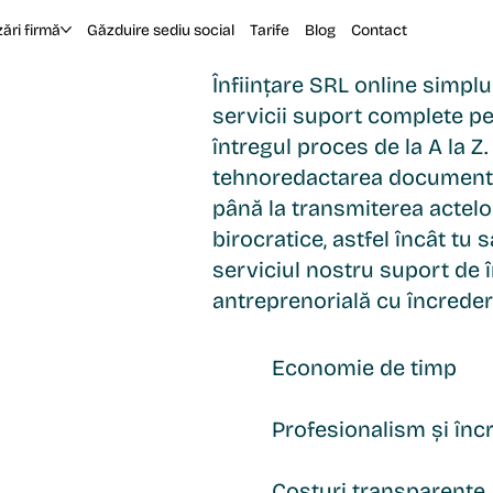
zări firmă
Găzduire sediu social
Tarife
Blog
Contact
Înființare SRL online simplu
L
servicii suport complete pen
întregul proces de la A la Z.
tehnoredactarea documentelo
până la transmiterea actelor
birocratice, astfel încât tu 
serviciul nostru suport de î
antreprenorială cu încreder
Economie de timp
Profesionalism și înc
Costuri transparente