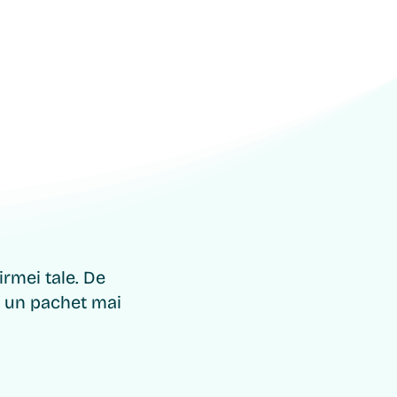
te
rmei tale. De
ge un pachet mai