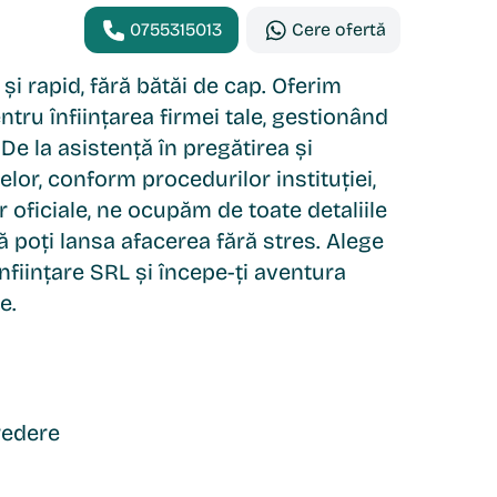
0755315013
Cere ofertă
 și rapid, fără bătăi de cap. Oferim
tru înființarea firmei tale, gestionând
 De la asistențǎ în pregătirea și
r, conform procedurilor instituției,
 oficiale, ne ocupăm de toate detaliile
să poți lansa afacerea fără stres. Alege
nființare SRL și începe-ți aventura
e.
redere