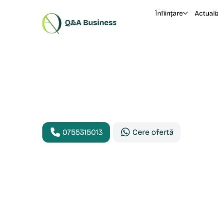
Înființare
Actuali
Înființare SR
online
0755315013
Cere ofertă