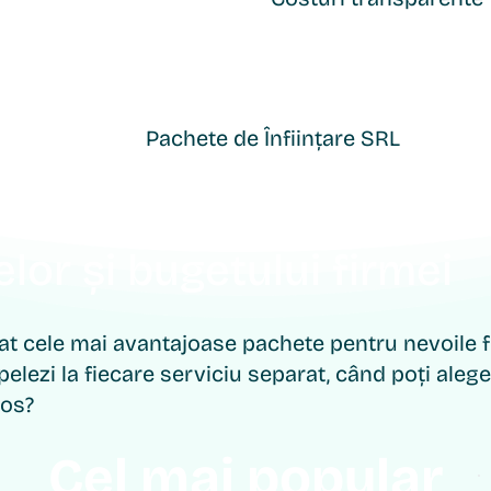
Pachete de Înființare SRL
chetul care se potriveș
elor și bugetului firmei
t cele mai avantajoase pachete pentru nevoile fi
pelezi la fiecare serviciu separat, când poți ale
jos?
Cel mai popular