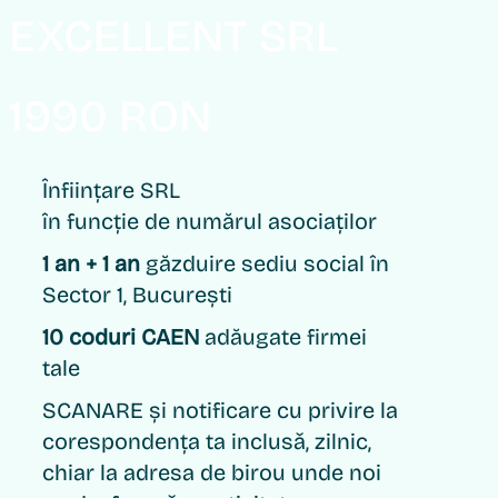
EXCELLENT SRL
1990 RON
Înființare SRL
în funcție de numărul asociaților
1 an + 1 an
găzduire sediu social în
Sector 1, București
10 coduri CAEN
adăugate firmei
tale
SCANARE și notificare cu privire la
corespondența ta inclusǎ, zilnic,
chiar la adresa de birou unde noi