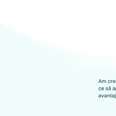
Alege pa
obiectiv
Am crea
ce să a
avanta