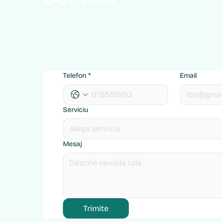
Telefon
*
Email
Serviciu
Alege serviciu
Mesaj
Trimite