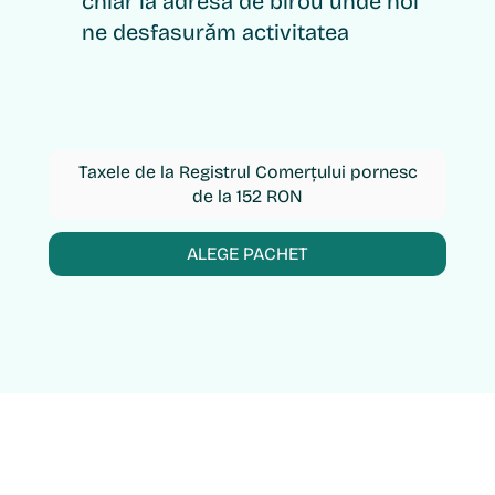
chiar la adresa de birou unde noi
ne desfasurǎm activitatea
Taxele de la Registrul Comerțului pornesc
de la 152 RON
ALEGE PACHET