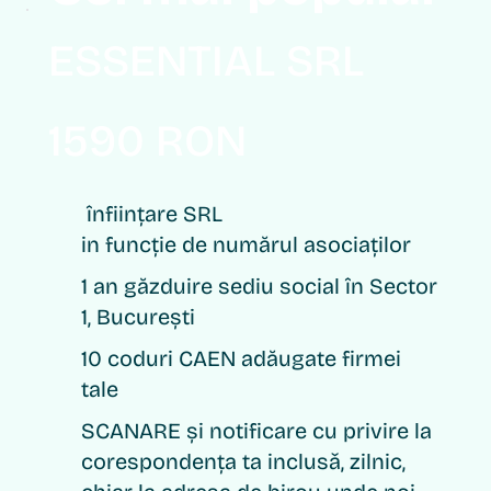
ESSENTIAL SRL
1590 RON
înființare SRL
in funcție de numărul asociaților
1 an găzduire sediu social în Sector
1, București
10 coduri CAEN adăugate firmei
tale
SCANARE și notificare cu privire la
corespondența ta inclusǎ, zilnic,