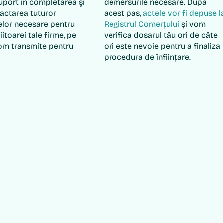
uport în completarea şi
demersurile necesare. După
actarea tuturor
acest pas,
actele vor fi depuse l
elor necesare pentru
Registrul Comerțului
și vom
iitoarei tale firme, pe
verifica dosarul tău ori de câte
vom transmite pentru
ori este nevoie pentru a finaliza
procedura de înființare.