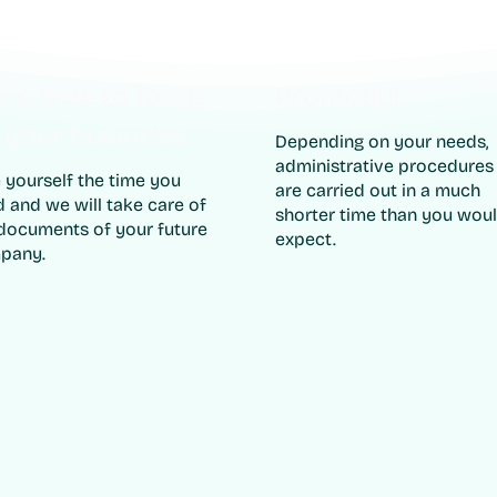
re time to focus
Promptly!
 your business.
Depending on your needs,
administrative procedures
 yourself the time you
are carried out in a much
 and we will take care of
shorter time than you wou
documents of your future
expect.
pany.