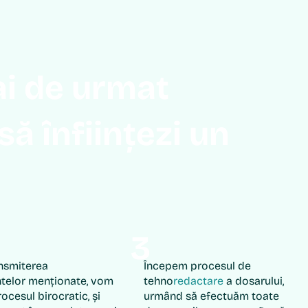
 ai de urmat
să înființezi un
3
nsmiterea
Începem procesul de
elor menționate, vom
tehno
redactare
a dosarului,
ocesul birocratic, și
urmând să efectuăm toate